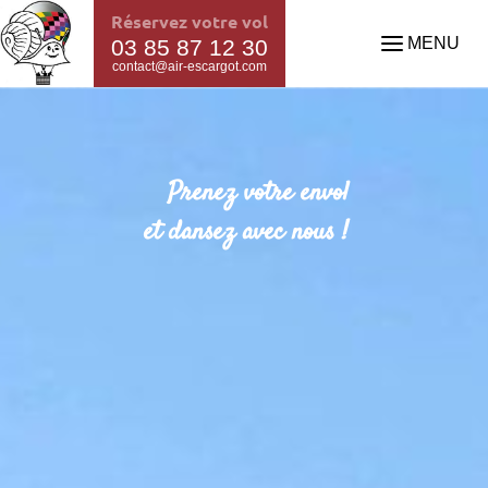
Réservez votre vol
MENU
03 85 87 12 30
contact@air-escargot.com
Prenez votre envol
et dansez avec nous !